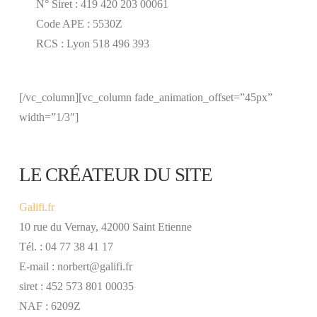
N° Siret : 419 420 203 00061
Code APE : 5530Z
RCS : Lyon 518 496 393
[/vc_column][vc_column fade_animation_offset=”45px”
width=”1/3″]
LE CRÉATEUR DU SITE
Galifi.fr
10 rue du Vernay, 42000 Saint Etienne
Tél. : 04 77 38 41 17
E-mail : norbert@galifi.fr
siret : 452 573 801 00035
NAF : 6209Z