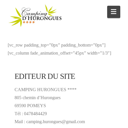
Navi
[vc_row padding_top=”0px” padding_bottom=”0px”]
[vc_column fade_animation_offset=”45px” width=”1/3″]
EDITEUR DU SITE
CAMPING HURONGUES ****
805 chemin d’Hurongues
69590 POMEYS
Tél : 0478484429
Mail : camping.hurongues@gmail.com