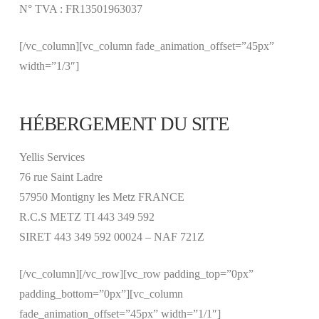
N° TVA : FR13501963037
[/vc_column][vc_column fade_animation_offset=”45px”
width=”1/3″]
HÉBERGEMENT DU SITE
Yellis Services
76 rue Saint Ladre
57950 Montigny les Metz FRANCE
R.C.S METZ TI 443 349 592
SIRET 443 349 592 00024 – NAF 721Z
[/vc_column][/vc_row][vc_row padding_top=”0px”
padding_bottom=”0px”][vc_column
fade_animation_offset=”45px” width=”1/1″]