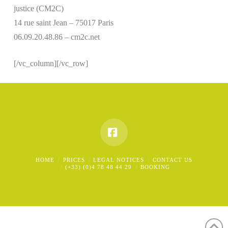
justice (CM2C)
14 rue saint Jean – 75017 Paris
06.09.20.48.86 – cm2c.net
[/vc_column][/vc_row]
Facebook
HOME
PRICES
LEGAL NOTICES
CONTACT US
(+33) (0)4 78 48 44 29
BOOKING